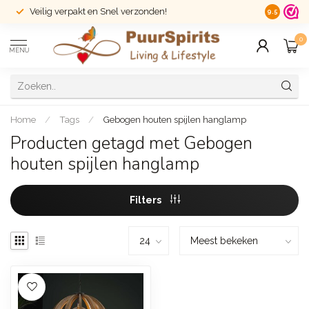
Veilig verpakt en Snel verzonden!
14 dagen r
9.5
0
MENU
Home
/
Tags
/
Gebogen houten spijlen hanglamp
Producten getagd met Gebogen
houten spijlen hanglamp
Filters