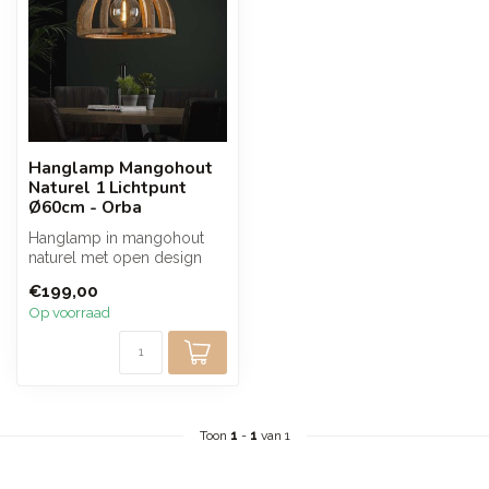
Hanglamp Mangohout
Naturel 1 Lichtpunt
Ø60cm - Orba
Hanglamp in mangohout
naturel met open design
zorgt voor een warm en
€199,00
sfeervol li...
Op voorraad
Toon
1
-
1
van 1