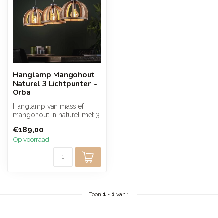
Hanglamp Mangohout
Naturel 3 Lichtpunten -
Orba
Hanglamp van massief
mangohout in naturel met 3
lichtpunten en een robuust
€189,00
open ...
Op voorraad
Toon
1
-
1
van 1