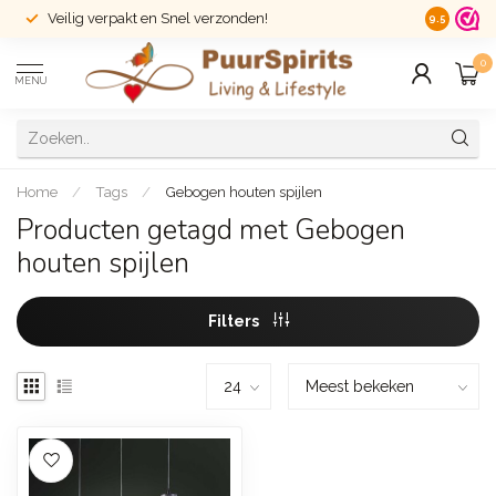
Veilig verpakt en Snel verzonden!
14 dagen r
9.5
0
MENU
Home
/
Tags
/
Gebogen houten spijlen
Producten getagd met Gebogen
houten spijlen
Filters