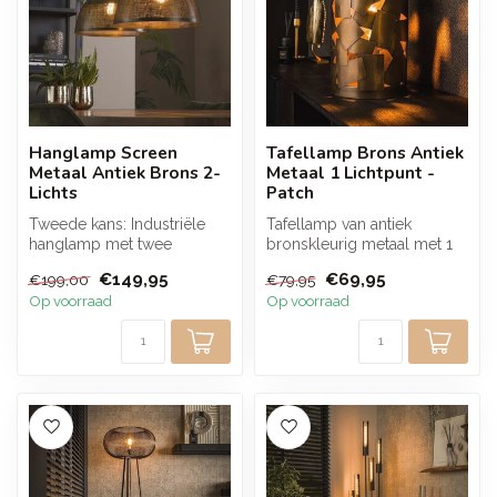
Hanglamp Screen
Tafellamp Brons Antiek
Metaal Antiek Brons 2-
Metaal 1 Lichtpunt -
Lichts
Patch
Tweede kans: Industriële
Tafellamp van antiek
hanglamp met twee
bronskleurig metaal met 1
metalen kappen in antiek
lichtpunt en een
€149,95
€69,95
€199,00
€79,95
brons die zo...
cilindervormig d...
Op voorraad
Op voorraad