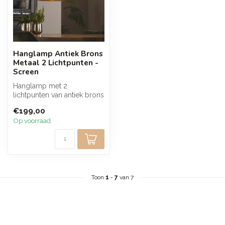
Hanglamp Antiek Brons
Metaal 2 Lichtpunten -
Screen
Hanglamp met 2
lichtpunten van antiek brons
metaal. De handgewerkte
€199,00
geperforeerd...
Op voorraad
Toon
1
-
7
van 7