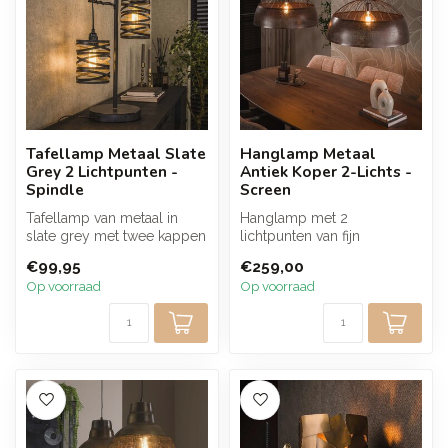
Tafellamp Metaal Slate
Hanglamp Metaal
Grey 2 Lichtpunten -
Antiek Koper 2-Lichts -
Spindle
Screen
Tafellamp van metaal in
Hanglamp met 2
slate grey met twee kappen
lichtpunten van fijn
en een speels lijnenspel. De
gepreforeerd metaal in een
€99,95
€259,00
...
warme antiek kope...
Op voorraad
Op voorraad