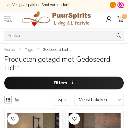
Veilig verpakt en Snel verzonden!
14 dagen r
9.5
0
MENU
Home
/
Tags
/
Gedoseerd Licht
Producten getagd met Gedoseerd
Licht
Filters