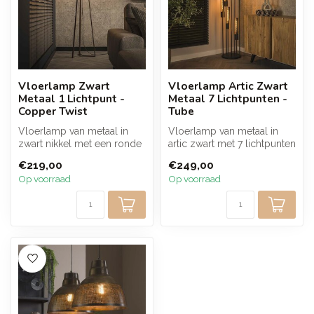
Vloerlamp Zwart
Vloerlamp Artic Zwart
Metaal 1 Lichtpunt -
Metaal 7 Lichtpunten -
Copper Twist
Tube
Vloerlamp van metaal in
Vloerlamp van metaal in
zwart nikkel met een ronde
artic zwart met 7 lichtpunten
metalen kap en verfijnde
in een getrapt ontwerp. De...
€219,00
€249,00
goud...
Op voorraad
Op voorraad