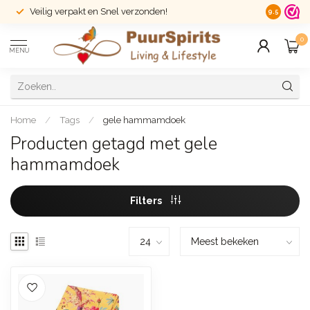
Veilig verpakt en Snel verzonden!
14 dagen r
9.5
0
MENU
Home
/
Tags
/
gele hammamdoek
Producten getagd met gele
hammamdoek
Filters