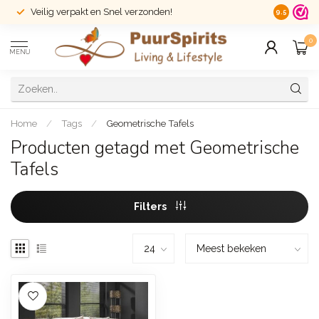
Veilig verpakt en Snel verzonden!
14 dagen r
9.5
0
MENU
Home
/
Tags
/
Geometrische Tafels
Producten getagd met Geometrische
Tafels
Filters