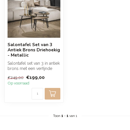
Salontafel Set van 3
Antiek Brons Driehoekig
- Metallic
Salontafel set van 3 in antiek
brons met een verfijnde
metalen afwerking. De dri...
€199,00
€249,00
Op voorraad
Toon
1
-
1
van 1