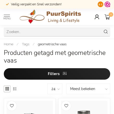
Veilig verpakt en Snel verzonden!
14 dagen r
9.5
0
MENU
Home
/
Tags
/
geometrische vaas
Producten getagd met geometrische
vaas
Filters