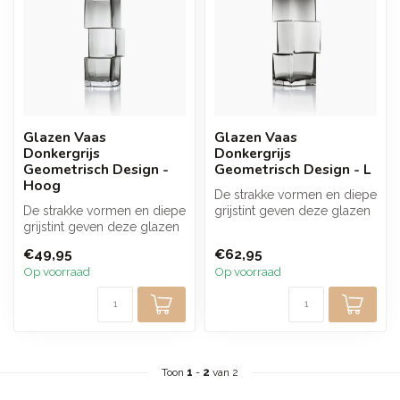
Glazen Vaas
Glazen Vaas
Donkergrijs
Donkergrijs
Geometrisch Design -
Geometrisch Design - L
Hoog
De strakke vormen en diepe
De strakke vormen en diepe
grijstint geven deze glazen
grijstint geven deze glazen
vaas een krachtig en
vaas een modern en
mode...
€49,95
€62,95
kracht...
Op voorraad
Op voorraad
Toon
1
-
2
van 2