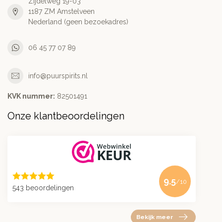
Zijdelweg 19-03
1187 ZM Amstelveen
Nederland (geen bezoekadres)
06 45 77 07 89
info@puurspirits.nl
KVK nummer:
82501491
Onze klantbeoordelingen
9.5
/10
543 beoordelingen
Bekijk meer