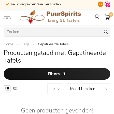
Veilig verpakt en Snel verzonden!
14 dagen r
9.5
0
MENU
Home
/
Tags
/
Gepatineerde Tafels
Producten getagd met Gepatineerde
Tafels
Filters
Geen producten gevonden!