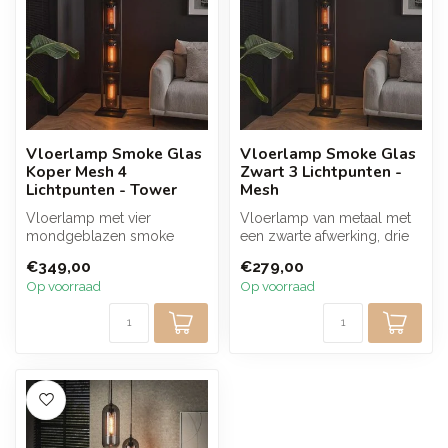
Vloerlamp Smoke Glas
Vloerlamp Smoke Glas
Koper Mesh 4
Zwart 3 Lichtpunten -
Lichtpunten - Tower
Mesh
Vloerlamp met vier
Vloerlamp van metaal met
mondgeblazen smoke
een zwarte afwerking, drie
glazen kappen en
mondgeblazen smoke
€349,00
€279,00
cilindervormige koper
glazen ka...
Op voorraad
Op voorraad
mes...