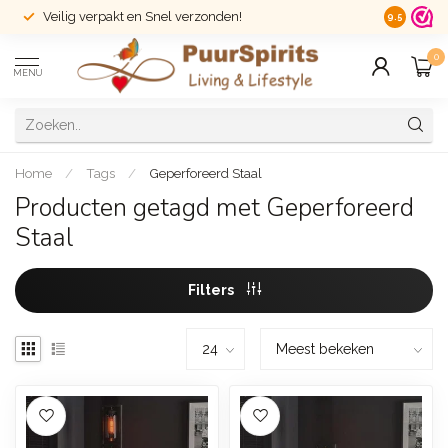
Veilig verpakt en Snel verzonden!
14 dagen r
9.5
0
MENU
Home
/
Tags
/
Geperforeerd Staal
Producten getagd met Geperforeerd
Staal
Filters