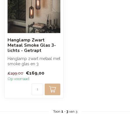
Hanglamp Zwart
Metaal Smoke Glas 3-
lichts - Getrapt
Hanglamp zwart metaal met
smoke glas en 3
lichtpunten zorgt voor een
€169,00
€199,00
warme en sf...
Op voorraad
Toon
1
-
3
van 3