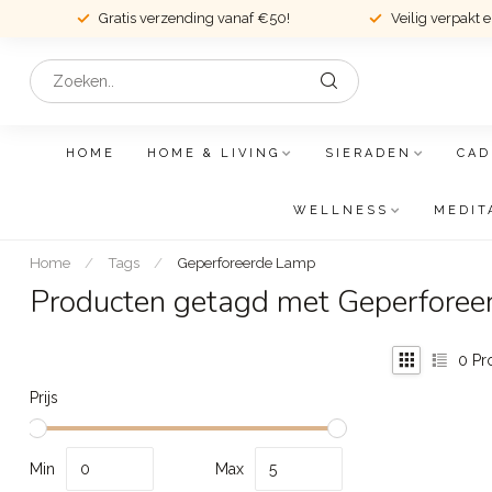
Gratis verzending vanaf €50!
Veilig verpakt 
HOME
HOME & LIVING
SIERADEN
CAD
WELLNESS
MEDIT
Home
/
Tags
/
Geperforeerde Lamp
Producten getagd met Geperfore
0
Pr
Prijs
Min
Max