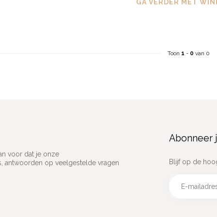
GA VERDER MET WIN
Toon
1
-
0
van 0
Abonneer j
an voor dat je onze
Blijf op de hoo
ns, antwoorden op veelgestelde vragen