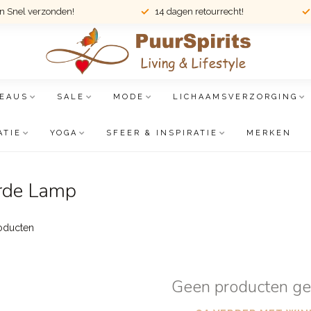
en Snel verzonden!
14 dagen retourrecht!
EAUS
SALE
MODE
LICHAAMSVERZORGING
ATIE
YOGA
SFEER & INSPIRATIE
MERKEN
erde Lamp
oducten
Geen producten g