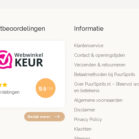
ntbeoordelingen
Informatie
Klantenservice
Contact & openingstijden
Verzenden & retourneren
Betaalmethoden bij PuurSpirits
Over PuurSpirits.nl – Sfeervol wo
9.5
/10
en betekenis
rdelingen
Algemene voorwaarden
Disclaimer
Bekijk meer
Privacy Policy
Klachten
Sitemap