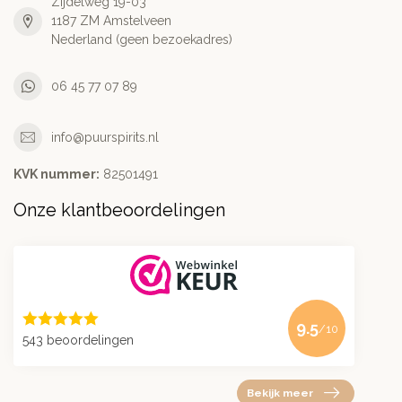
Zijdelweg 19-03
1187 ZM Amstelveen
Nederland (geen bezoekadres)
06 45 77 07 89
info@puurspirits.nl
KVK nummer:
82501491
Onze klantbeoordelingen
9.5
/10
543 beoordelingen
Bekijk meer