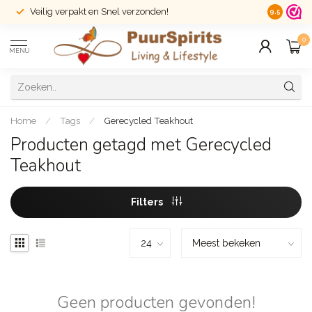
Veilig verpakt en Snel verzonden!
14 dagen r
9.5
0
MENU
Home
/
Tags
/
Gerecycled Teakhout
Producten getagd met Gerecycled
Teakhout
Filters
Geen producten gevonden!