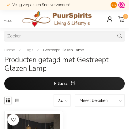
Veilig verpakt en Snel verzonden!
14 dagen r
9.5
0
MENU
Home
/
Tags
/
Gestreept Glazen Lamp
Producten getagd met Gestreept
Glazen Lamp
Filters