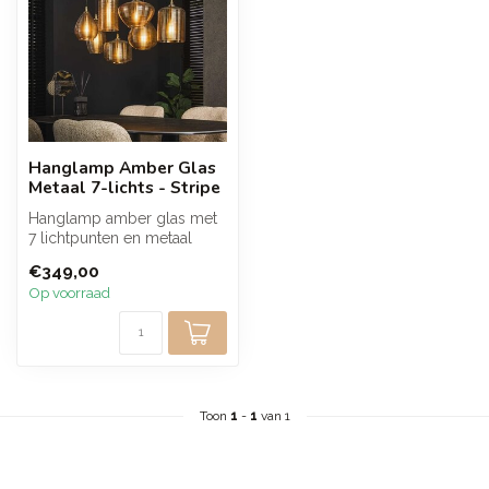
Hanglamp Amber Glas
Metaal 7-lichts - Stripe
Hanglamp amber glas met
7 lichtpunten en metaal
brengt een warme en luxe
€349,00
sfeer i...
Op voorraad
Toon
1
-
1
van 1