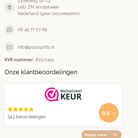
Zijdelweg 19-03
1187 ZM Amstelveen
Nederland (geen bezoekadres)
06 45 77 07 89
info@puurspirits.nl
KVK nummer:
82501491
Onze klantbeoordelingen
9.5
/10
543 beoordelingen
Bekijk meer