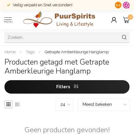
Veilig verpakt en Snel verzonden!
14 dagen r
9.5
0
MENU
Home
/
Tags
/
Getrapte Amberkleurige Hanglamp
Producten getagd met Getrapte
Amberkleurige Hanglamp
Filters
Geen producten gevonden!