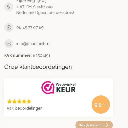
Zijdelweg 19-03
1187 ZM Amstelveen
Nederland (geen bezoekadres)
06 45 77 07 89
info@puurspirits.nl
KVK nummer:
82501491
Onze klantbeoordelingen
9.5
/10
543 beoordelingen
Bekijk meer