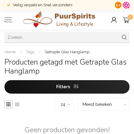
Veilig verpakt en Snel verzonden!
14 dagen r
9.5
0
MENU
Home
/
Tags
/
Getrapte Glas Hanglamp
Producten getagd met Getrapte Glas
Hanglamp
Filters
Geen producten gevonden!