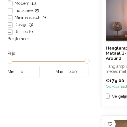
Modern
(11)
Industrieel
(5)
Minimalistisch
(2)
Design
(3)
Rustiek
(1)
Bekijk meer
Hanglamp
Metaal 3-L
Prijs
Around
Hanglamp i
metaal met 
Min
Max
getrapt des
€179,00
een w...
Op voorraad
Vergelij