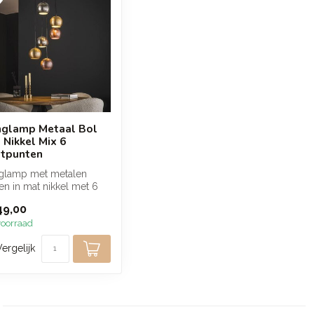
glamp Metaal Bol
 Nikkel Mix 6
htpunten
glamp met metalen
en in mat nikkel met 6
tpunten en accenten in
49,00
o...
oorraad
Vergelijk