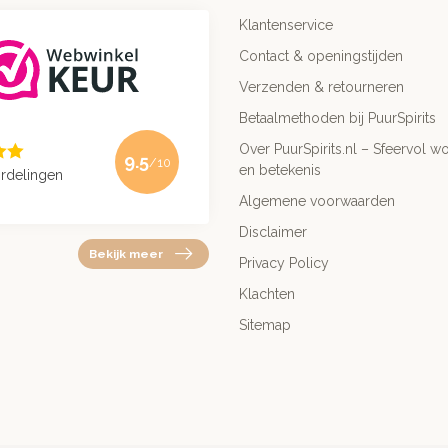
Klantenservice
Contact & openingstijden
Verzenden & retourneren
Betaalmethoden bij PuurSpirits
Over PuurSpirits.nl – Sfeervol wo
9.5
/10
en betekenis
rdelingen
Algemene voorwaarden
Disclaimer
Bekijk meer
Privacy Policy
Klachten
Sitemap