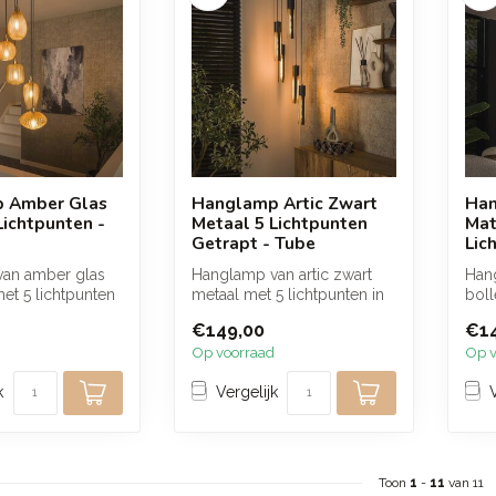
 Amber Glas
Hanglamp Artic Zwart
Han
Lichtpunten -
Metaal 5 Lichtpunten
Mat
Getrapt - Tube
Lic
an amber glas
Hanglamp van artic zwart
Han
et 5 lichtpunten
metaal met 5 lichtpunten in
boll
ls getrapt V-
een stijlvolle getrapte ops...
lich
€149,00
€1
chro
Op voorraad
Op v
k
Vergelijk
Toon
1
-
11
van 11