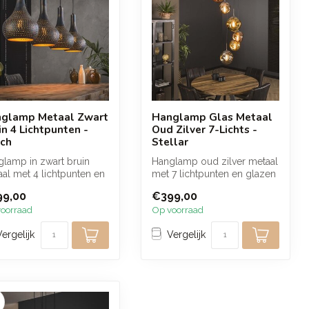
glamp Metaal Zwart
Hanglamp Glas Metaal
in 4 Lichtpunten -
Oud Zilver 7-Lichts -
ch
Stellar
lamp in zwart bruin
Hanglamp oud zilver metaal
al met 4 lichtpunten en
met 7 lichtpunten en glazen
elvormig design zorgt
bollen in goud, koper en ...
99,00
€399,00
..
oorraad
Op voorraad
Vergelijk
Vergelijk