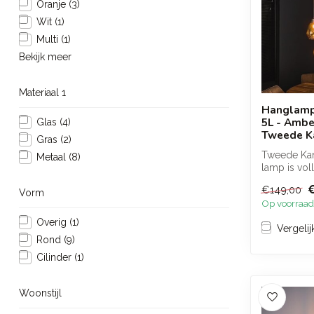
Oranje
(3)
Wit
(1)
Multi
(1)
Bekijk meer
Materiaal 1
Hanglamp
5L - Ambe
Glas
(4)
Tweede K
Gras
(2)
Tweede Kans
Metaal
(8)
lamp is vol
onbeschadi
€149,00
verpak...
Vorm
Op voorraad
Overig
(1)
Vergelij
Rond
(9)
Cilinder
(1)
Woonstijl