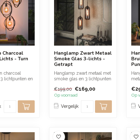
 Charcoal
Hanglamp Zwart Metaal
Han
ichts - Turn
Smoke Glas 3-lichts -
Bru
Getrapt
Pun
n charcoal
Hanglamp zwart metaal met
Hang
3 lichtpunten en
smoke glas en 3 lichtpunten
meta
ign zorgt voor
zorgt voor een warme en
keg
€169,00
€2
€199,00
sf...
voo.
Op voorraad
Op v
k
Vergelijk