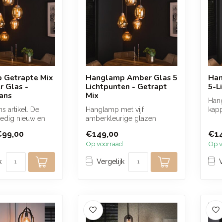
 Getrapte Mix
Hanglamp Amber Glas 5
Han
r Glas -
Lichtpunten - Getrapt
5-L
ans
Mix
Han
 artikel. De
Hanglamp met vijf
kapp
ledig nieuw en
amberkleurige glazen
zor
gd, alleen de
kappen die op verschillende
sfeer
€99,00
€149,00
€1
hoogtes kunne...
Op voorraad
Op v
k
Vergelijk