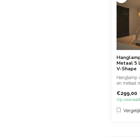
Hanglamp
Metaal 5 
V-Shape
Hanglamp v
en metaal m
in een spee
€299,00
desi...
Op voorraad
Vergelij