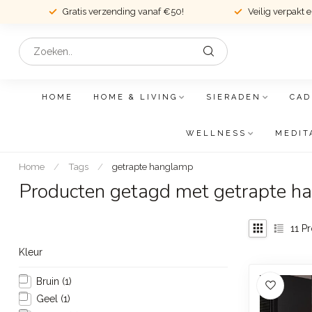
Gratis verzending vanaf €50!
Veilig verpakt 
HOME
HOME & LIVING
SIERADEN
CAD
WELLNESS
MEDIT
Home
/
Tags
/
getrapte hanglamp
Producten getagd met getrapte h
11
Pr
Kleur
Bruin
(1)
Geel
(1)