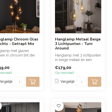
glamp Chroom Glas
Hanglamp Metaal Beige
ichts - Getrapt Mix
3 Lichtpunten - Turn
Around
glamp met glazen
en in chroom tint die
Hanglamp met 3 lichtpunten
gen voor een warme en
in beige metaal en een
voll...
getrapte ophanging. De
49,00
€179,00
draaiba...
oorraad
Op voorraad
Vergelijk
Vergelijk