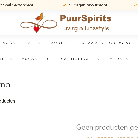
en Snel verzonden!
14 dagen retourrecht!
EAUS
SALE
MODE
LICHAAMSVERZORGING
ATIE
YOGA
SFEER & INSPIRATIE
MERKEN
amp
oducten
Geen producten g