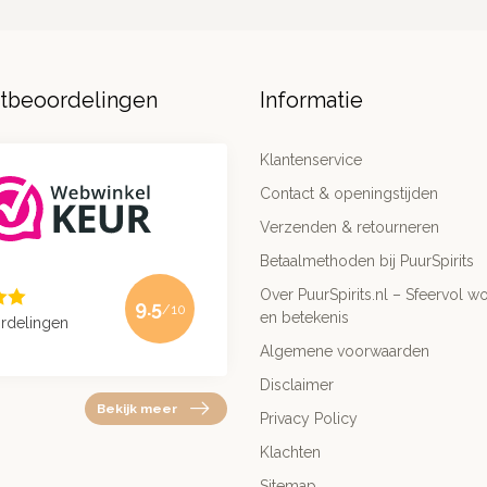
ntbeoordelingen
Informatie
Klantenservice
Contact & openingstijden
Verzenden & retourneren
Betaalmethoden bij PuurSpirits
Over PuurSpirits.nl – Sfeervol wo
9.5
/10
en betekenis
rdelingen
Algemene voorwaarden
Disclaimer
Bekijk meer
Privacy Policy
Klachten
Sitemap