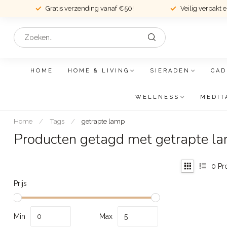
Gratis verzending vanaf €50!
Veilig verpakt 
HOME
HOME & LIVING
SIERADEN
CAD
WELLNESS
MEDIT
Home
/
Tags
/
getrapte lamp
Producten getagd met getrapte l
0
Pr
Prijs
Min
Max