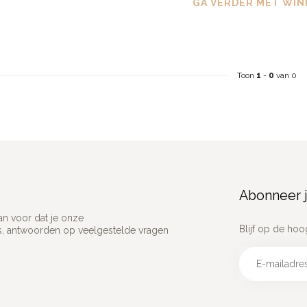
GA VERDER MET WIN
Toon
1
-
0
van 0
Abonneer j
an voor dat je onze
Blijf op de hoo
ns, antwoorden op veelgestelde vragen