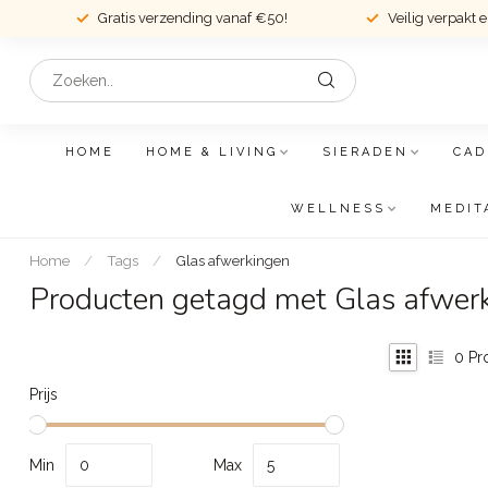
Gratis verzending vanaf €50!
Veilig verpakt 
HOME
HOME & LIVING
SIERADEN
CAD
WELLNESS
MEDIT
Home
/
Tags
/
Glas afwerkingen
Producten getagd met Glas afwer
0
Pr
Prijs
Min
Max