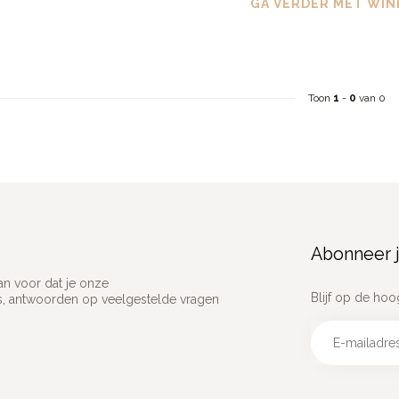
GA VERDER MET WIN
Toon
1
-
0
van 0
Abonneer j
an voor dat je onze
Blijf op de hoo
ns, antwoorden op veelgestelde vragen