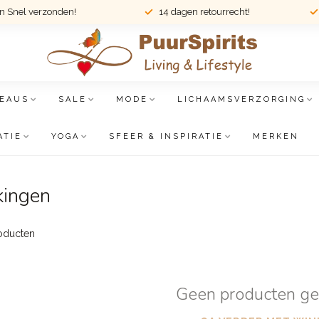
en Snel verzonden!
14 dagen retourrecht!
EAUS
SALE
MODE
LICHAAMSVERZORGING
ATIE
YOGA
SFEER & INSPIRATIE
MERKEN
kingen
oducten
Geen producten g