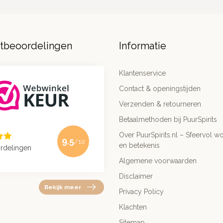
ntbeoordelingen
Informatie
Klantenservice
Contact & openingstijden
Verzenden & retourneren
Betaalmethoden bij PuurSpirits
Over PuurSpirits.nl – Sfeervol wo
9.5
/10
en betekenis
rdelingen
Algemene voorwaarden
Disclaimer
Bekijk meer
Privacy Policy
Klachten
Sitemap