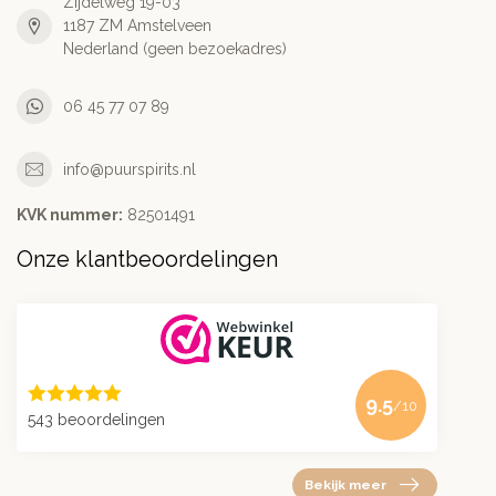
Zijdelweg 19-03
1187 ZM Amstelveen
Nederland (geen bezoekadres)
06 45 77 07 89
info@puurspirits.nl
KVK nummer:
82501491
Onze klantbeoordelingen
9.5
/10
543 beoordelingen
Bekijk meer