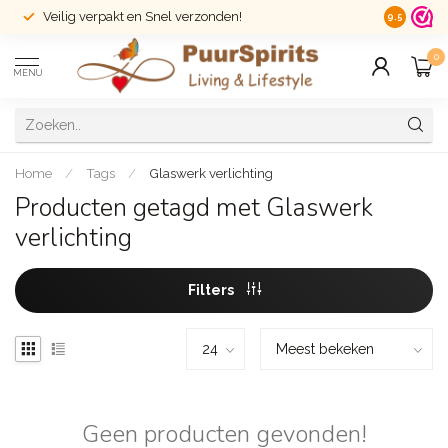
Veilig verpakt en Snel verzonden!
14 dagen r
9.5
0
MENU
Home
/
Tags
/
Glaswerk verlichting
Producten getagd met Glaswerk
verlichting
Filters
Geen producten gevonden!