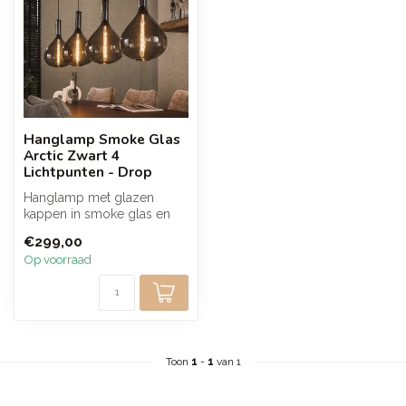
Hanglamp Smoke Glas
Arctic Zwart 4
Lichtpunten - Drop
Hanglamp met glazen
kappen in smoke glas en
een armatuur in artic zwart
€299,00
die zorg...
Op voorraad
Toon
1
-
1
van 1