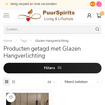
Veilig verpakt en Snel verzonden!
14 dagen r
9.5
0
MENU
Home
/
Tags
/
Glazen Hangverlichting
Producten getagd met Glazen
Hangverlichting
Filters