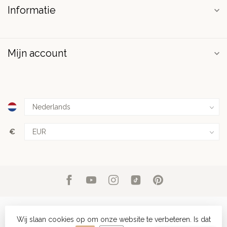
Informatie
Mijn account
€
Wij slaan cookies op om onze website te verbeteren. Is dat
© Copyright 2026 PuurSpirits.nl
- Powered by
Lightspeed
-