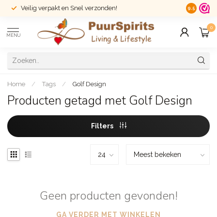
Veilig verpakt en Snel verzonden!
14 dagen r
9.5
0
MENU
Home
/
Tags
/
Golf Design
Producten getagd met Golf Design
Filters
Geen producten gevonden!
GA VERDER MET WINKELEN