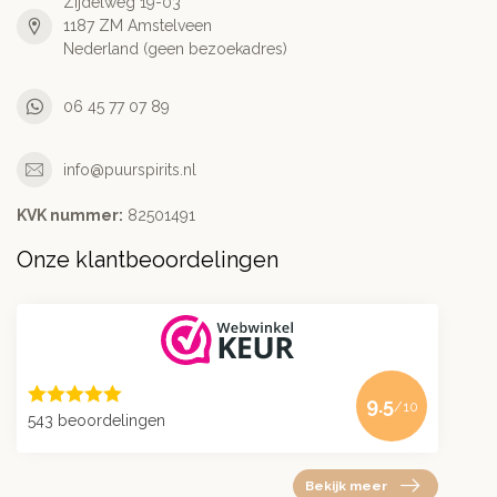
Zijdelweg 19-03
1187 ZM Amstelveen
Nederland (geen bezoekadres)
06 45 77 07 89
info@puurspirits.nl
KVK nummer:
82501491
Onze klantbeoordelingen
9.5
/10
543 beoordelingen
Bekijk meer