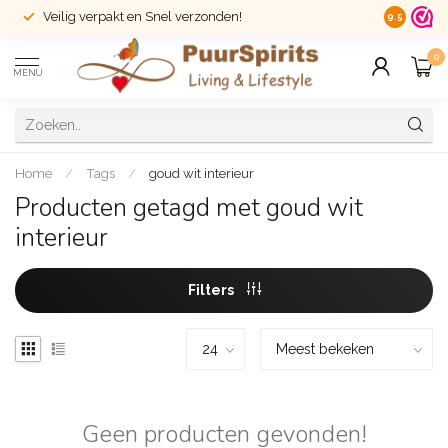
Veilig verpakt en Snel verzonden!
14 dagen r
9.5
0
MENU
Home
/
Tags
/
goud wit interieur
Producten getagd met goud wit
interieur
Filters
Geen producten gevonden!