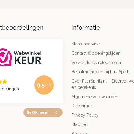
ntbeoordelingen
Informatie
Klantenservice
Contact & openingstijden
Verzenden & retourneren
Betaalmethoden bij PuurSpirits
Over PuurSpirits.nl – Sfeervol wo
9.5
/10
en betekenis
rdelingen
Algemene voorwaarden
Disclaimer
Bekijk meer
Privacy Policy
Klachten
Sitemap