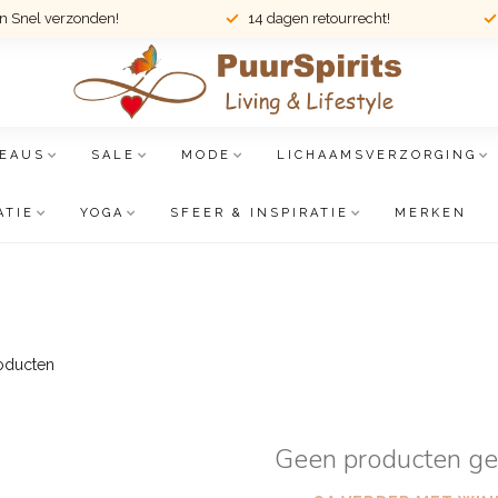
en Snel verzonden!
14 dagen retourrecht!
EAUS
SALE
MODE
LICHAAMSVERZORGING
ATIE
YOGA
SFEER & INSPIRATIE
MERKEN
oducten
Geen producten g