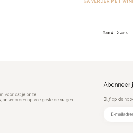
GA VERDER MET WIN
Toon
1
-
0
van 0
Abonneer j
an voor dat je onze
Blijf op de hoo
ns, antwoorden op veelgestelde vragen