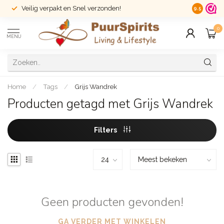
Veilig verpakt en Snel verzonden!
14 dagen r
9.5
0
MENU
Home
/
Tags
/
Grijs Wandrek
Producten getagd met Grijs Wandrek
Filters
Geen producten gevonden!
GA VERDER MET WINKELEN