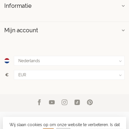
Informatie
Mijn account
€
Wij slaan cookies op om onze website te verbeteren. Is dat
© Copyright 2026 PuurSpirits.nl
- Powered by
Lightspeed
-