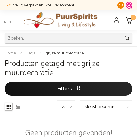
Veilig verpakt en Snel verzonden!
14 dagen r
9.5
0
MENU
Home
/
Tags
/
grijze muurdecoratie
Producten getagd met grijze
muurdecoratie
Filters
Geen producten gevonden!