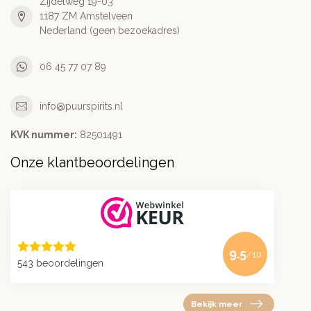
Zijdelweg 19-03
1187 ZM Amstelveen
Nederland (geen bezoekadres)
06 45 77 07 89
info@puurspirits.nl
KVK nummer:
82501491
Onze klantbeoordelingen
9.5
/10
543 beoordelingen
Bekijk meer