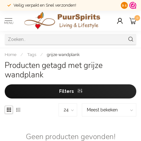
Veilig verpakt en Snel verzonden!
14 dagen r
9.5
0
MENU
Home
/
Tags
/
grijze wandplank
Producten getagd met grijze
wandplank
Filters
Geen producten gevonden!