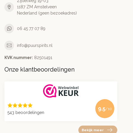
Zijdelweg 19-03
1187 ZM Amstelveen
Nederland (geen bezoekadres)
06 45 77 07 89
info@puurspirits.nl
KVK nummer:
82501491
Onze klantbeoordelingen
9.5
/10
543 beoordelingen
Bekijk meer