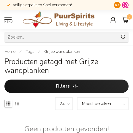
Veilig verpakt en Snel verzonden!
14 dagen r
9.5
0
MENU
Home
/
Tags
/
Grijze wandplanken
Producten getagd met Grijze
wandplanken
Filters
Geen producten gevonden!