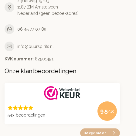
Zijdelweg 19-03
1187 ZM Amstelveen
Nederland (geen bezoekadres)
06 45 77 07 89
info@puurspirits.nl
KVK nummer:
82501491
Onze klantbeoordelingen
9.5
/10
543 beoordelingen
Bekijk meer