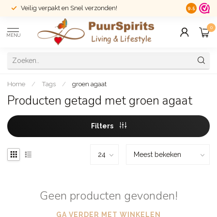
Veilig verpakt en Snel verzonden!
14 dagen r
9.5
0
MENU
Home
/
Tags
/
groen agaat
Producten getagd met groen agaat
Filters
Geen producten gevonden!
GA VERDER MET WINKELEN