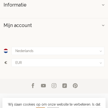
Informatie
Mijn account
€
Wij slaan cookies op om onze website te verbeteren. Is dat
© Copyright 2026 PuurSpirits.nl
- Powered by
Lightspeed
-