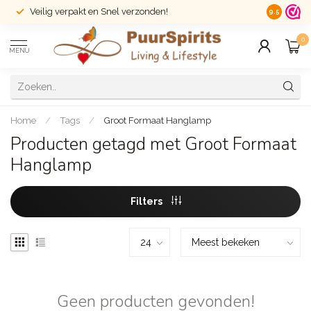
Veilig verpakt en Snel verzonden!
14 dagen r
9.5
0
MENU
Home
/
Tags
/
Groot Formaat Hanglamp
Producten getagd met Groot Formaat
Hanglamp
Filters
Geen producten gevonden!