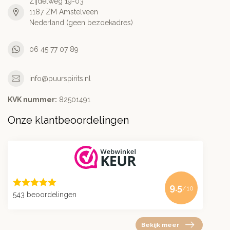
Zijdelweg 19-03
1187 ZM Amstelveen
Nederland (geen bezoekadres)
06 45 77 07 89
info@puurspirits.nl
KVK nummer:
82501491
Onze klantbeoordelingen
9.5
/10
543 beoordelingen
Bekijk meer