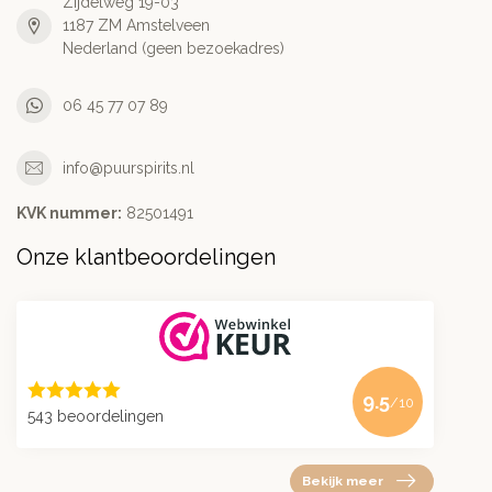
Zijdelweg 19-03
1187 ZM Amstelveen
Nederland (geen bezoekadres)
06 45 77 07 89
info@puurspirits.nl
KVK nummer:
82501491
Onze klantbeoordelingen
9.5
/10
543 beoordelingen
Bekijk meer