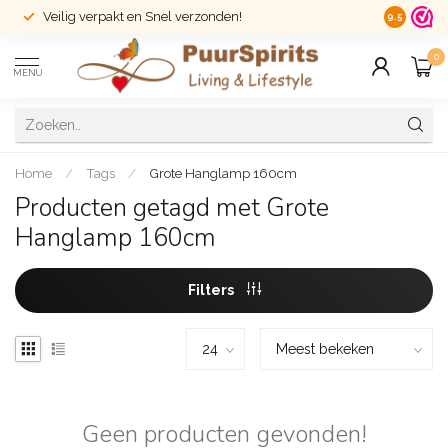
Veilig verpakt en Snel verzonden!
14 dagen r
9.5
0
MENU
Home
/
Tags
/
Grote Hanglamp 160cm
Producten getagd met Grote
Hanglamp 160cm
Filters
Geen producten gevonden!