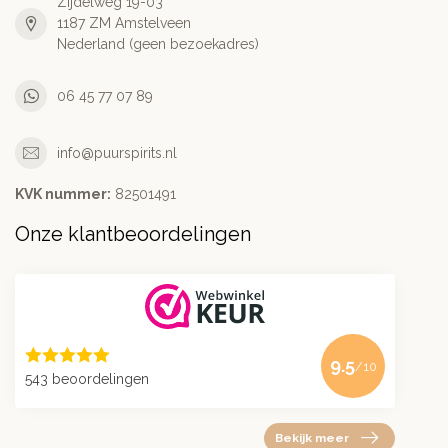
Zijdelweg 19-03
1187 ZM Amstelveen
Nederland (geen bezoekadres)
06 45 77 07 89
info@puurspirits.nl
KVK nummer:
82501491
Onze klantbeoordelingen
9.5
/10
543 beoordelingen
Bekijk meer