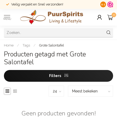
Veilig verpakt en Snel verzonden!
14 dagen r
9.5
0
MENU
Home
/
Tags
/
Grote Salontafel
Producten getagd met Grote
Salontafel
Filters
Geen producten gevonden!