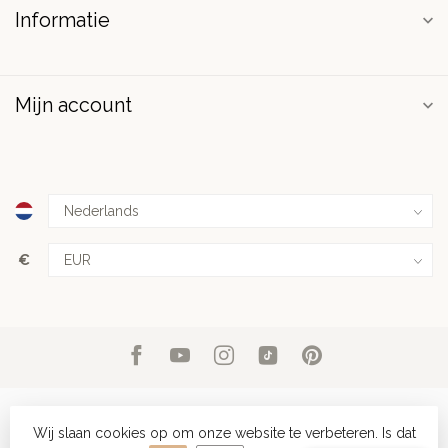
Informatie
Mijn account
€
Wij slaan cookies op om onze website te verbeteren. Is dat
© Copyright 2026 PuurSpirits.nl
- Powered by
Lightspeed
-