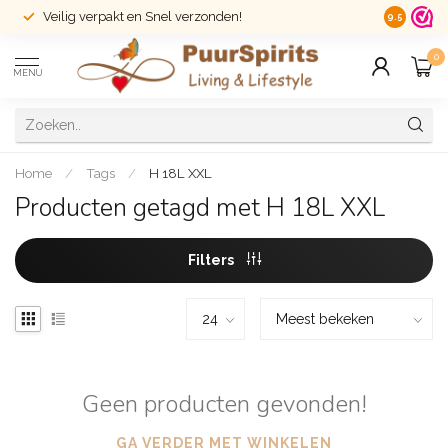
Veilig verpakt en Snel verzonden!
14 dagen r
9.5
0
MENU
Home
/
Tags
/
H 18L XXL
Producten getagd met H 18L XXL
Filters
Geen producten gevonden!
GA VERDER MET WINKELEN