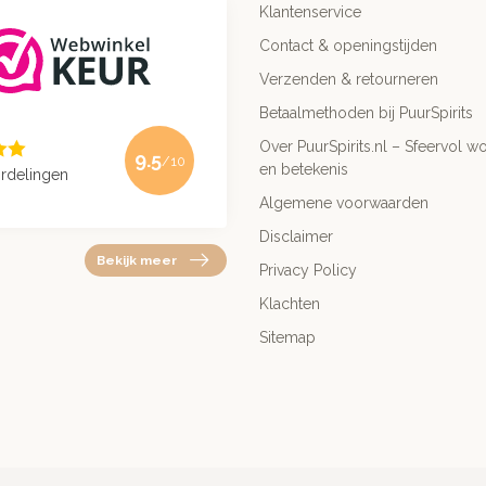
Klantenservice
Contact & openingstijden
Verzenden & retourneren
Betaalmethoden bij PuurSpirits
Over PuurSpirits.nl – Sfeervol wo
9.5
/10
en betekenis
rdelingen
Algemene voorwaarden
Disclaimer
Bekijk meer
Privacy Policy
Klachten
Sitemap