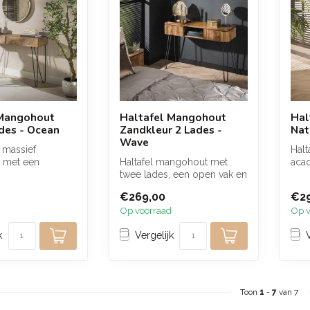
 Mangohout
Haltafel Mangohout
Hal
des - Ocean
Zandkleur 2 Lades -
Nat
Wave
n massief
Halt
 met een
Haltafel mangohout met
acac
e afwerking, 2
twee lades, een open vak en
en e
 el...
een warme zandkleurige
afwe
€269,00
€2
afwerk...
Op voorraad
Op v
k
Vergelijk
Toon
1
-
7
van 7