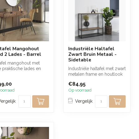
tafel Mangohout
Industriële Haltafel
d 2 Lades - Barrel
Zwart Bruin Metaal -
Sidetable
tafel mangohout met
 praktische lades en
Industriële haltafel met zwart
 warme zandkleurige
metalen frame en houtlook
rking...
planken van spaanplaat ...
99,00
€84,95
oorraad
Op voorraad
Vergelijk
Vergelijk