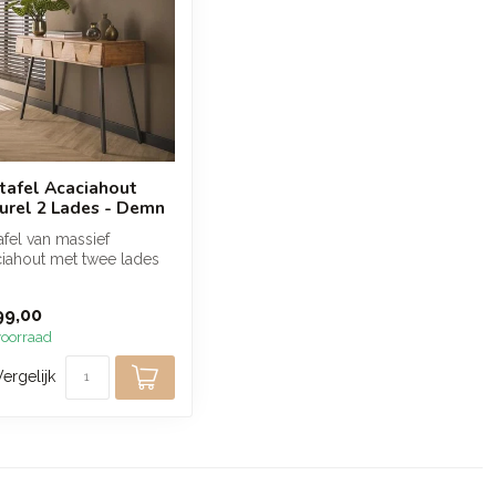
tafel Acaciahout
urel 2 Lades - Demn
afel van massief
iahout met twee lades
en warme naturel
rking. D...
99,00
oorraad
Vergelijk