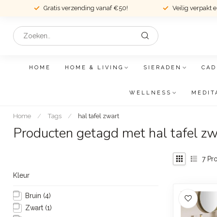
Gratis verzending vanaf €50!
Veilig verpakt 
HOME
HOME & LIVING
SIERADEN
CAD
WELLNESS
MEDIT
Home
/
Tags
/
hal tafel zwart
Producten getagd met hal tafel zw
7
Pro
Kleur
Bruin
(4)
Zwart
(1)