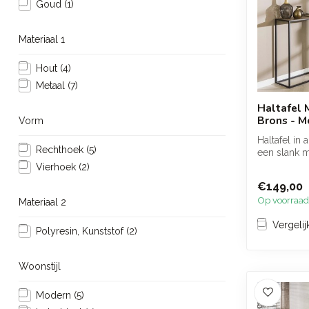
Goud
(1)
Materiaal 1
Hout
(4)
Metaal
(7)
Haltafel 
Brons - M
Vorm
Haltafel in 
Rechthoek
(5)
een slank 
een warme, l
Vierhoek
(2)
€149,00
Op voorraad
Materiaal 2
Vergelij
Polyresin, Kunststof
(2)
Woonstijl
Modern
(5)