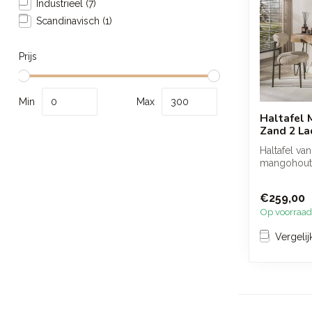
Industrieel
(7)
Scandinavisch
(1)
Prijs
Min
Max
Haltafel
Zand 2 La
Haltafel va
mangohout
zandkleurig
lades en een
€259,00
Op voorraad
Vergelij