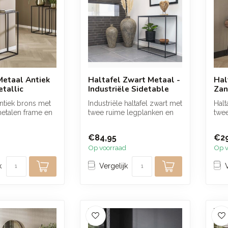
Metaal Antiek
Haltafel Zwart Metaal -
Hal
etallic
Industriële Sidetable
Zan
antiek brons met
Industriële haltafel zwart met
Hal
metalen frame en
twee ruime legplanken en
twee
uxe uitstral...
een strak metalen frame....
een
afwe
€84,95
€2
Op voorraad
Op v
k
Vergelijk