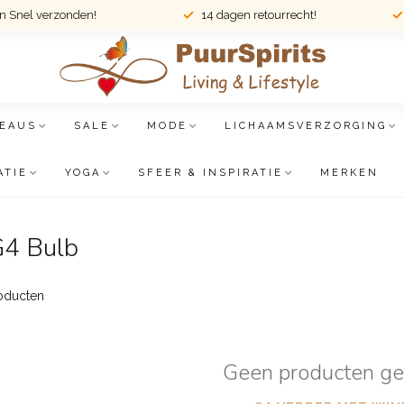
en Snel verzonden!
14 dagen retourrecht!
EAUS
SALE
MODE
LICHAAMSVERZORGING
ATIE
YOGA
SFEER & INSPIRATIE
MERKEN
G4 Bulb
oducten
Geen producten g