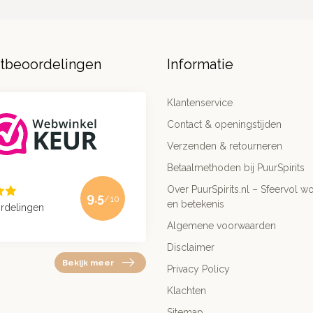
ntbeoordelingen
Informatie
Klantenservice
Contact & openingstijden
Verzenden & retourneren
Betaalmethoden bij PuurSpirits
Over PuurSpirits.nl – Sfeervol wo
9.5
/10
en betekenis
rdelingen
Algemene voorwaarden
Disclaimer
Bekijk meer
Privacy Policy
Klachten
Sitemap