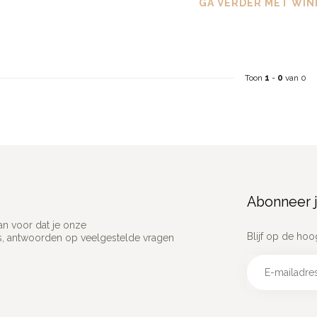
GA VERDER MET WIN
Toon
1
-
0
van 0
Abonneer j
an voor dat je onze
Blijf op de hoo
ns, antwoorden op veelgestelde vragen