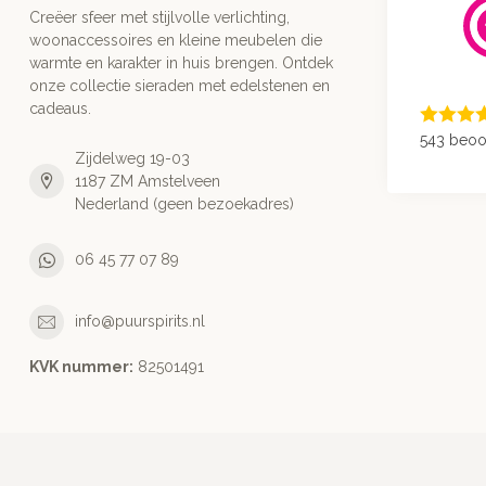
Creëer sfeer met stijlvolle verlichting,
woonaccessoires en kleine meubelen die
warmte en karakter in huis brengen. Ontdek
onze collectie sieraden met edelstenen en
cadeaus.
543 beoo
Zijdelweg 19-03
1187 ZM Amstelveen
Nederland (geen bezoekadres)
06 45 77 07 89
info@puurspirits.nl
KVK nummer:
82501491