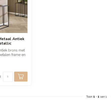
Metaal Antiek
etallic
antiek brons met
metalen frame en
uxe uitstral...
k
Toon
1
-
1
van 1