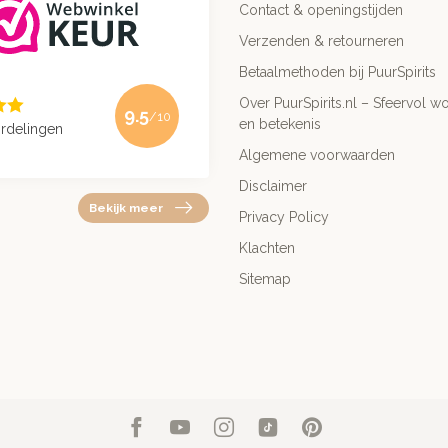
Contact & openingstijden
Verzenden & retourneren
Betaalmethoden bij PuurSpirits
Over PuurSpirits.nl – Sfeervol wo
9.5
/10
en betekenis
rdelingen
Algemene voorwaarden
Disclaimer
Bekijk meer
Privacy Policy
Klachten
Sitemap