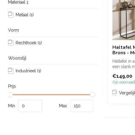
Materiaal 1
Metaal
(1)
Vorm
Rechthoek
(1)
Haltafel 
Brons - M
Woonstijl
Haltafel in 
een slank 
Industrieel
(1)
een warme, l
€149,00
Op voorraad
Prijs
Vergelij
Min
Max