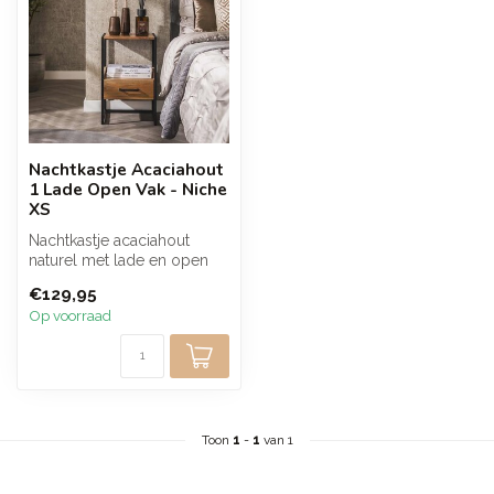
Nachtkastje Acaciahout
1 Lade Open Vak - Niche
XS
Nachtkastje acaciahout
naturel met lade en open
vak in een open frame. De
€129,95
warme ...
Op voorraad
Toon
1
-
1
van 1