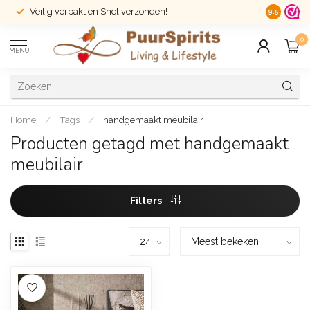
Veilig verpakt en Snel verzonden!
14 dagen r
9.5
0
MENU
Home
/
Tags
/
handgemaakt meubilair
Producten getagd met handgemaakt
meubilair
Filters