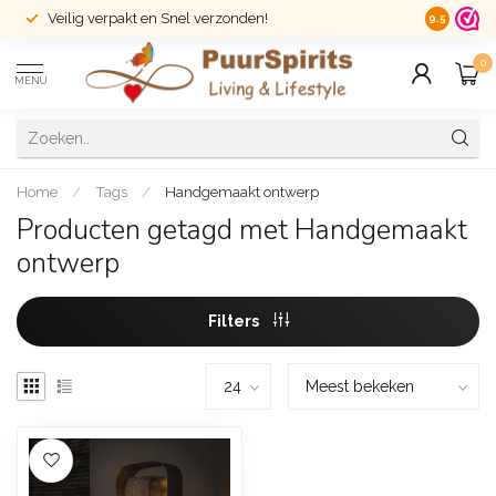
Veilig verpakt en Snel verzonden!
14 dagen r
9.5
0
MENU
Home
/
Tags
/
Handgemaakt ontwerp
Producten getagd met Handgemaakt
ontwerp
Filters