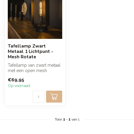
Tafellamp Zwart
Metaal 1 Lichtpunt -
Mesh Rotate
Tafellamp van zwart metaal
met een open mesh
structuur die zorgt voor een
€69,95
warm e...
Op voorraad
Toon
1
-
1
van 1