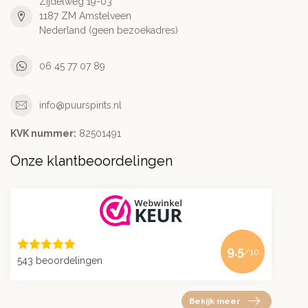
Zijdelweg 19-03
1187 ZM Amstelveen
Nederland (geen bezoekadres)
06 45 77 07 89
info@puurspirits.nl
KVK nummer:
82501491
Onze klantbeoordelingen
9.5
/10
543 beoordelingen
Bekijk meer