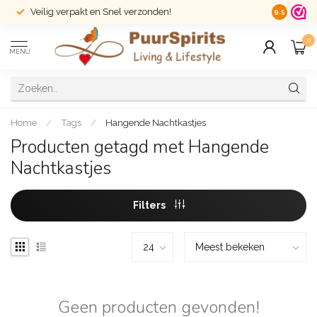
Veilig verpakt en Snel verzonden!
14 dagen r
9.5
0
MENU
Home
/
Tags
/
Hangende Nachtkastjes
Producten getagd met Hangende
Nachtkastjes
Filters
Geen producten gevonden!