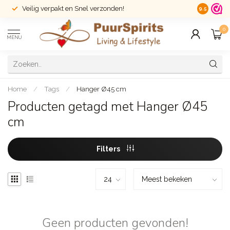
Veilig verpakt en Snel verzonden!
14 dagen r
9.5
0
MENU
Home
/
Tags
/
Hanger Ø45 cm
Producten getagd met Hanger Ø45
cm
Filters
Geen producten gevonden!