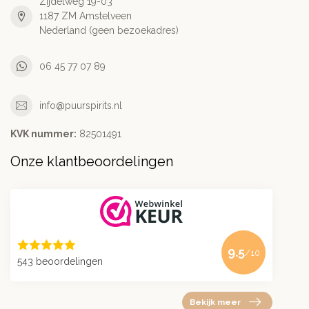
Zijdelweg 19-03
1187 ZM Amstelveen
Nederland (geen bezoekadres)
06 45 77 07 89
info@puurspirits.nl
KVK nummer:
82501491
Onze klantbeoordelingen
9.5
/10
543 beoordelingen
Bekijk meer