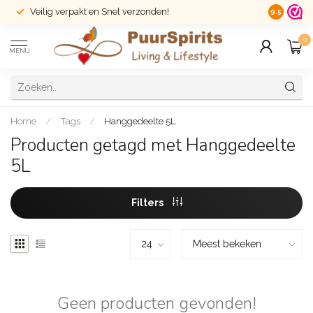
Veilig verpakt en Snel verzonden!
14 dagen r
9.5
0
MENU
Home
/
Tags
/
Hanggedeelte 5L
Producten getagd met Hanggedeelte
5L
Filters
Geen producten gevonden!