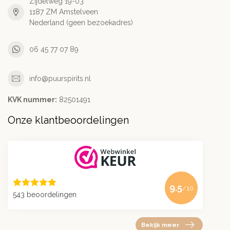
Zijdelweg 19-03
1187 ZM Amstelveen
Nederland (geen bezoekadres)
06 45 77 07 89
info@puurspirits.nl
KVK nummer:
82501491
Onze klantbeoordelingen
9.5
/10
543 beoordelingen
Bekijk meer