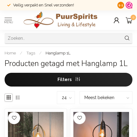
Veilig verpakt en Snel verzonden!
14 dagen r
9.5
0
MENU
Home
/
Tags
/
Hanglamp 1L
Producten getagd met Hanglamp 1L
Filters