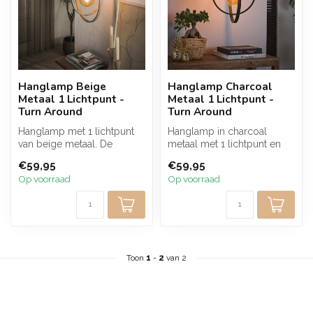
Hanglamp Beige
Hanglamp Charcoal
Metaal 1 Lichtpunt -
Metaal 1 Lichtpunt -
Turn Around
Turn Around
Hanglamp met 1 lichtpunt
Hanglamp in charcoal
van beige metaal. De
metaal met 1 lichtpunt en
draaibare ringen geven de
rond design zorgt voor een
€59,95
€59,95
lamp een...
warm e...
Op voorraad
Op voorraad
Toon
1
-
2
van 2