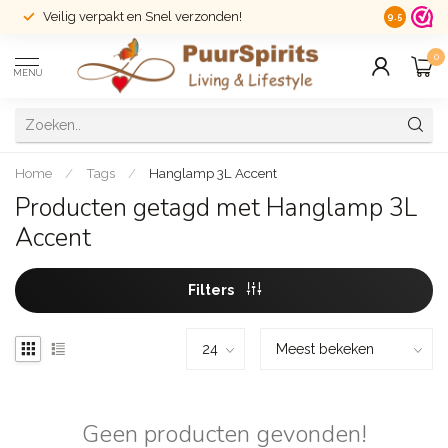
Veilig verpakt en Snel verzonden!
14 dagen r
9.5
0
MENU
Home
/
Tags
/
Hanglamp 3L Accent
Producten getagd met Hanglamp 3L
Accent
Filters
Geen producten gevonden!