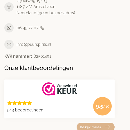
Zijdelweg 19-03
1187 ZM Amstelveen
Nederland (geen bezoekadres)
06 45 77 07 89
info@puurspirits.nl
KVK nummer:
82501491
Onze klantbeoordelingen
9.5
/10
543 beoordelingen
Bekijk meer