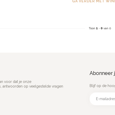
GA VERDER MET WIN
Toon
1
-
0
van 0
Abonneer j
an voor dat je onze
Blijf op de hoo
ns, antwoorden op veelgestelde vragen