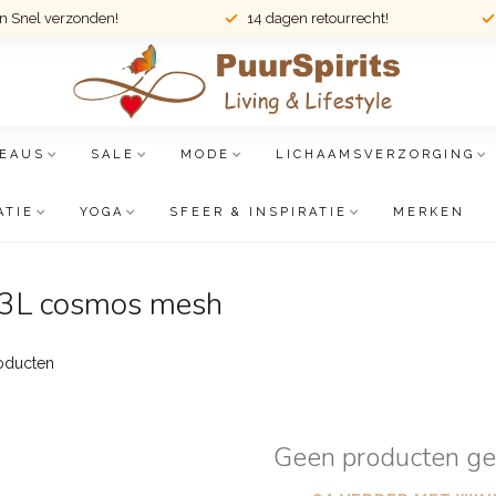
en Snel verzonden!
14 dagen retourrecht!
EAUS
SALE
MODE
LICHAAMSVERZORGING
ATIE
YOGA
SFEER & INSPIRATIE
MERKEN
 3L cosmos mesh
oducten
Geen producten g