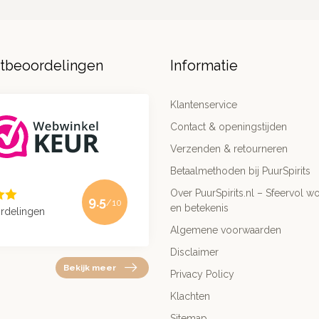
ntbeoordelingen
Informatie
Klantenservice
Contact & openingstijden
Verzenden & retourneren
Betaalmethoden bij PuurSpirits
Over PuurSpirits.nl – Sfeervol wo
9.5
/10
en betekenis
rdelingen
Algemene voorwaarden
Disclaimer
Bekijk meer
Privacy Policy
Klachten
Sitemap