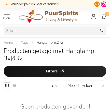
Veilig verpakt en Snel verzonden!
14 dagen r
9.5
0
MENU
Home
/
Tags
/
Hanglamp 3xØ32
Producten getagd met Hanglamp
3xØ32
Filters
Geen producten gevonden!