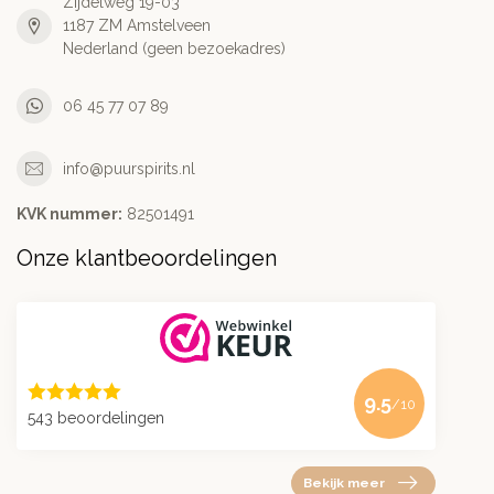
Zijdelweg 19-03
1187 ZM Amstelveen
Nederland (geen bezoekadres)
06 45 77 07 89
info@puurspirits.nl
KVK nummer:
82501491
Onze klantbeoordelingen
9.5
/10
543 beoordelingen
Bekijk meer