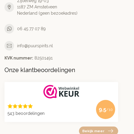
Zijdelweg 19-03
1187 ZM Amstelveen
Nederland (geen bezoekadres)
06 45 77 07 89
info@puurspirits.nl
KVK nummer:
82501491
Onze klantbeoordelingen
9.5
/10
543 beoordelingen
Bekijk meer