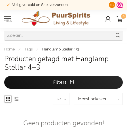
Veilig verpakt en Snel verzonden!
14 dagen r
9.5
0
MENU
Home
/
Tags
/
Hanglamp Stellar 4+3
Producten getagd met Hanglamp
Stellar 4+3
Filters
Geen producten gevonden!