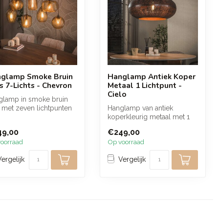
glamp Smoke Bruin
Hanglamp Antiek Koper
s 7-Lichts - Chevron
Metaal 1 Lichtpunt -
Cielo
glamp in smoke bruin
 met zeven lichtpunten
Hanglamp van antiek
erfijnd reliëf zorgt voor...
koperkleurig metaal met 1
lichtpunt en een verfijnd
49,00
€249,00
geperfor...
oorraad
Op voorraad
Vergelijk
Vergelijk