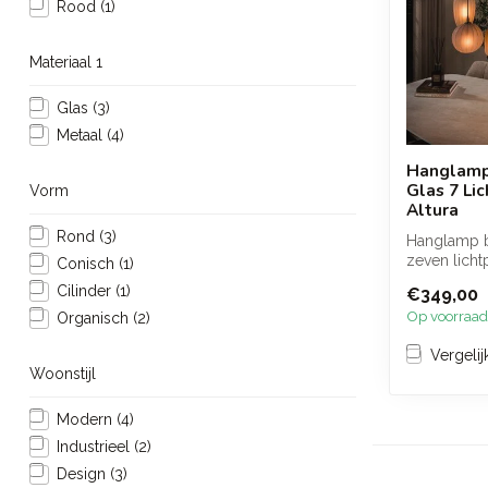
Rood
(1)
Materiaal 1
Glas
(3)
Metaal
(4)
Hanglamp
Glas 7 Li
Vorm
Altura
Rond
(3)
Hanglamp b
zeven licht
Conisch
(1)
afwerking z
Cilinder
(1)
€349,00
wa...
Op voorraad
Organisch
(2)
Vergelij
Woonstijl
Modern
(4)
Industrieel
(2)
Design
(3)