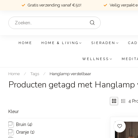
Gratis verzending vanaf €50!
Veilig verpakt 
HOME
HOME & LIVING
SIERADEN
CAD
WELLNESS
MEDIT
Home
/
Tags
/
Hanglamp verstelbaar
Producten getagd met Hanglamp v
4
Pr
Kleur
Bruin
(4)
Oranje
(1)