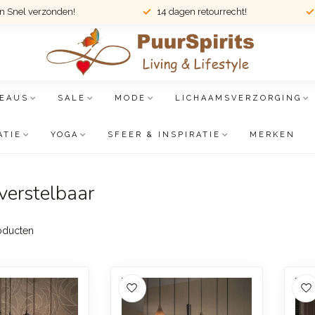
en Snel verzonden!
14 dagen retourrecht!
EAUS
SALE
MODE
LICHAAMSVERZORGING
ATIE
YOGA
SFEER & INSPIRATIE
MERKEN
erstelbaar
oducten