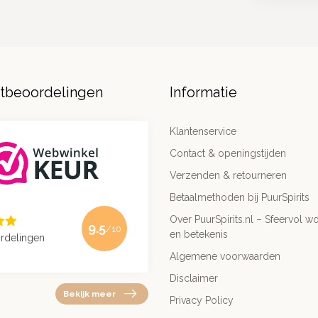
ntbeoordelingen
Informatie
Klantenservice
Contact & openingstijden
Verzenden & retourneren
Betaalmethoden bij PuurSpirits
Over PuurSpirits.nl – Sfeervol wo
9.5
/10
en betekenis
rdelingen
Algemene voorwaarden
Disclaimer
Bekijk meer
Privacy Policy