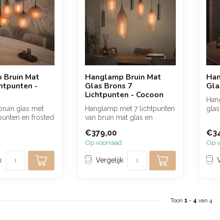
 Bruin Mat
Hanglamp Bruin Mat
Han
chtpunten -
Glas Brons 7
Gla
Lichtpunten - Cocoon
Han
ruin glas met
Hanglamp met 7 lichtpunten
glas
punten en frosted
van bruin mat glas en
en v
orgt voor een
bronskleurig metaal. Vier
€379,00
€3
glaze...
Op voorraad
Op v
k
Vergelijk
Toon
1
-
4
van 4