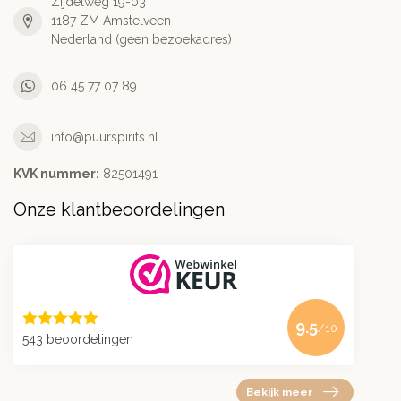
Zijdelweg 19-03
1187 ZM Amstelveen
Nederland (geen bezoekadres)
06 45 77 07 89
info@puurspirits.nl
KVK nummer:
82501491
Onze klantbeoordelingen
9.5
/10
543 beoordelingen
Bekijk meer