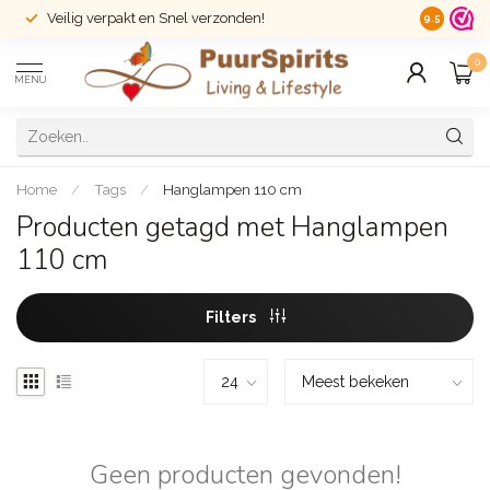
Veilig verpakt en Snel verzonden!
14 dagen r
9.5
0
MENU
Home
/
Tags
/
Hanglampen 110 cm
Producten getagd met Hanglampen
110 cm
Filters
Geen producten gevonden!