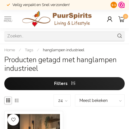
Veilig verpakt en Snel verzonden!
14 dagen r
9.5
0
MENU
Home
/
Tags
/
hanglampen industrieel
Producten getagd met hanglampen
industrieel
Filters