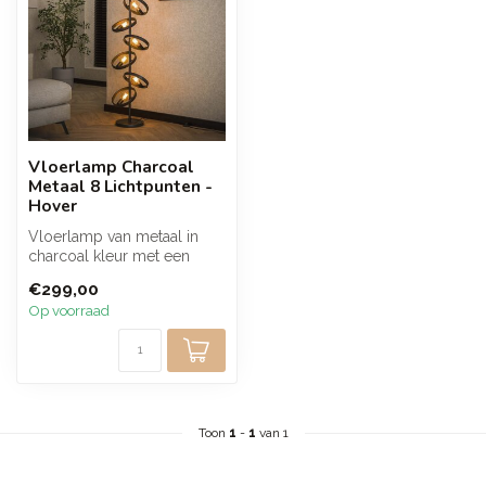
Vloerlamp Charcoal
Metaal 8 Lichtpunten -
Hover
Vloerlamp van metaal in
charcoal kleur met een
speels ontwerp van acht
€299,00
lichtpunt...
Op voorraad
Toon
1
-
1
van 1