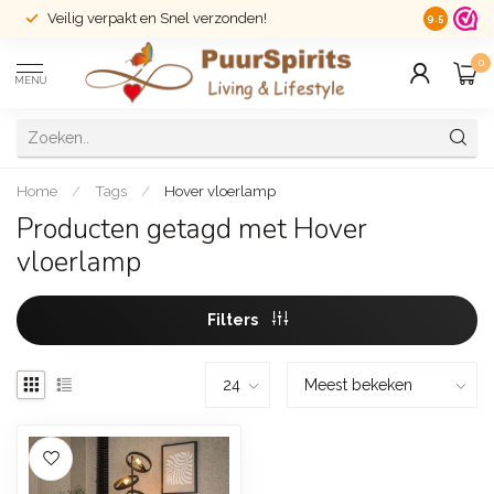
Veilig verpakt en Snel verzonden!
14 dagen r
9.5
0
MENU
Home
/
Tags
/
Hover vloerlamp
Producten getagd met Hover
vloerlamp
Filters