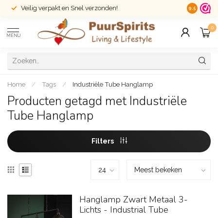
Veilig verpakt en Snel verzonden!
14 dagen r
9.5
0
MENU
Home
/
Tags
/
Industriële Tube Hanglamp
Producten getagd met Industriële
Tube Hanglamp
Filters
Hanglamp Zwart Metaal 3-
Lichts - Industrial Tube