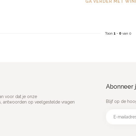
GA VERDER MET WIN
Toon
1
-
0
van 0
Abonneer j
an voor dat je onze
Blijf op de hoo
ns, antwoorden op veelgestelde vragen