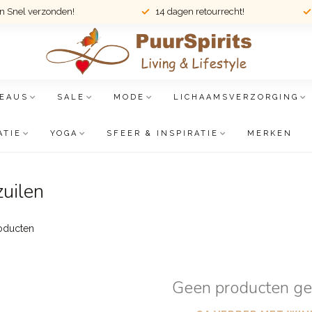
en Snel verzonden!
14 dagen retourrecht!
EAUS
SALE
MODE
LICHAAMSVERZORGING
ATIE
YOGA
SFEER & INSPIRATIE
MERKEN
zuilen
oducten
Geen producten g