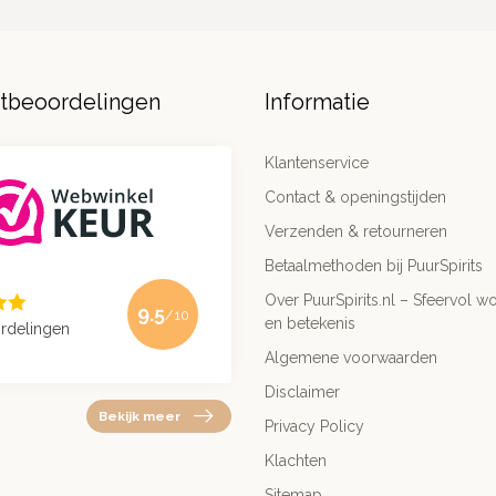
ntbeoordelingen
Informatie
Klantenservice
Contact & openingstijden
Verzenden & retourneren
Betaalmethoden bij PuurSpirits
Over PuurSpirits.nl – Sfeervol wo
9.5
/10
en betekenis
rdelingen
Algemene voorwaarden
Disclaimer
Bekijk meer
Privacy Policy
Klachten
Sitemap