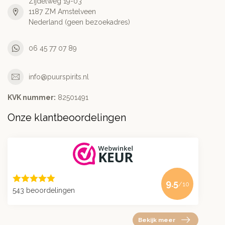
Zijdelweg 19-03
1187 ZM Amstelveen
Nederland (geen bezoekadres)
06 45 77 07 89
info@puurspirits.nl
KVK nummer:
82501491
Onze klantbeoordelingen
9.5
/10
543 beoordelingen
Bekijk meer