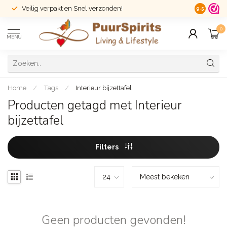
Veilig verpakt en Snel verzonden!
14 dagen r
9.5
0
MENU
Home
/
Tags
/
Interieur bijzettafel
Producten getagd met Interieur
bijzettafel
Filters
Geen producten gevonden!